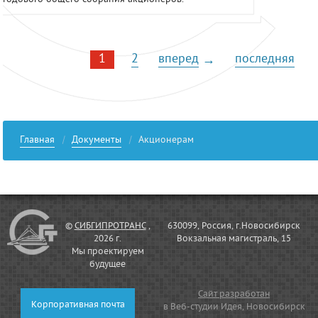
годового общего собрания акционеров.
1
2
вперед
последняя
→
Главная
Документы
Акционерам
©
СИБГИПРОТРАНС
,
630099, Россия, г.Новосибирск
2026 г.
Вокзальная магистраль, 15
Мы проектируем
будущее
Сайт разработан
Корпоративная почта
в Веб-студии Идея, Новосибирск